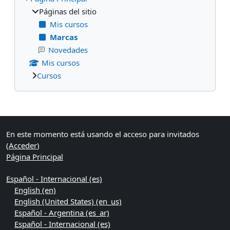
Páginas del sitio
Mis cursos
Marcas
Novedades
Mis cursos
Cursos
Bloques suplementarios
En este momento está usando el acceso para invitados
(
Acceder
)
Página Principal
Español - Internacional ‎(es)‎
English ‎(en)‎
English (United States) ‎(en_us)‎
Español - Argentina ‎(es_ar)‎
Español - Internacional ‎(es)‎