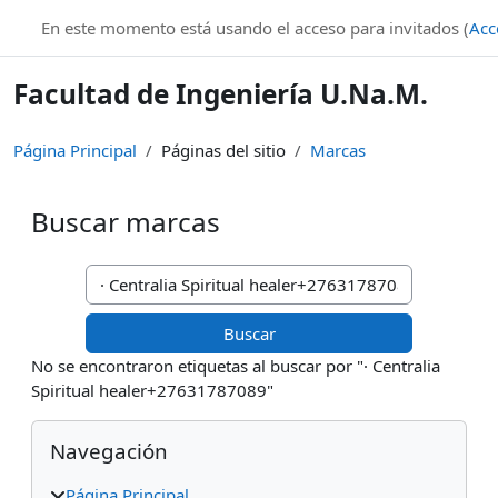
Salta al contenido principal
En este momento está usando el acceso para invitados (
Acc
Facultad de Ingeniería U.Na.M.
Página Principal
Páginas del sitio
Marcas
Buscar marcas
Buscar marcas
No se encontraron etiquetas al buscar por "· Centralia
Spiritual healer+27631787089"
Bloques
Salta Navegación
Navegación
Página Principal