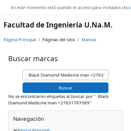
Salta al contenido principal
En este momento está usando el acceso para invitados (
Acc
Facultad de Ingeniería U.Na.M.
Página Principal
Páginas del sitio
Marcas
Buscar marcas
Buscar marcas
No se encontraron etiquetas al buscar por "· Black
Diamond Medicine man +27631787089"
Bloques
Salta Navegación
Navegación
Página Principal