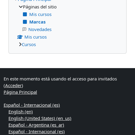
Páginas del sitio
Mis cursos
Marcas
Novedades
Mis cursos
Cursos
Bloques suplementarios
En este momento está usando el acceso para invitados
(
Acceder
)
Página Principal
Español - Internacional ‎(es)‎
English ‎(en)‎
English (United States) ‎(en_us)‎
Español - Argentina ‎(es_ar)‎
Español - Internacional ‎(es)‎