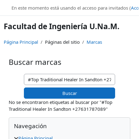
Salta al contenido principal
En este momento está usando el acceso para invitados (
Acc
Facultad de Ingeniería U.Na.M.
Página Principal
Páginas del sitio
Marcas
Buscar marcas
Buscar marcas
No se encontraron etiquetas al buscar por "#Top
Traditional Healer In Sandton +27631787089"
Bloques
Salta Navegación
Navegación
Página Principal