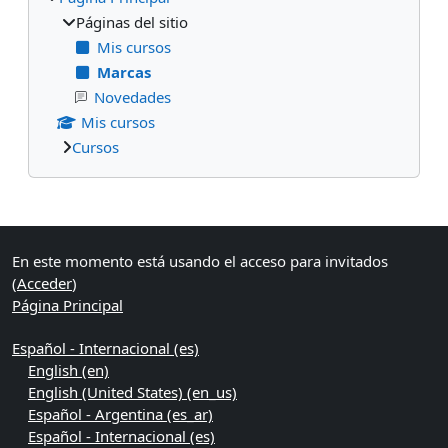
Páginas del sitio
Mis cursos
Marcas
Novedades
Mis cursos
Cursos
Bloques suplementarios
En este momento está usando el acceso para invitados
(
Acceder
)
Página Principal
Español - Internacional ‎(es)‎
English ‎(en)‎
English (United States) ‎(en_us)‎
Español - Argentina ‎(es_ar)‎
Español - Internacional ‎(es)‎