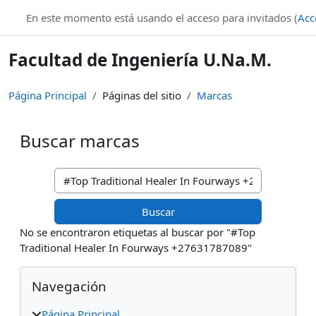
Salta al contenido principal
En este momento está usando el acceso para invitados (
Acc
Facultad de Ingeniería U.Na.M.
Página Principal
Páginas del sitio
Marcas
Buscar marcas
Buscar marcas
No se encontraron etiquetas al buscar por "#Top
Traditional Healer In Fourways +27631787089"
Bloques
Salta Navegación
Navegación
Página Principal