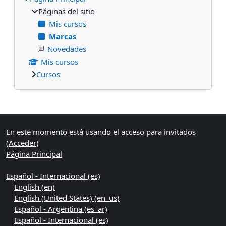
Páginas del sitio
Mis cursos
Marcas
Novedades
Mis cursos
Cursos
Bloques suplementarios
En este momento está usando el acceso para invitados
(
Acceder
)
Página Principal
Español - Internacional ‎(es)‎
English ‎(en)‎
English (United States) ‎(en_us)‎
Español - Argentina ‎(es_ar)‎
Español - Internacional ‎(es)‎