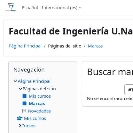
Salta al contenido principal
Español - Internacional ‎(es)‎
Facultad de Ingeniería U.Na
Página Principal
Páginas del sitio
Marcas
Bloques
Salta Navegación
Navegación
Buscar ma
Página Principal
Bus
Páginas del sitio
Mis cursos
No se encontraron eti
Marcas
Novedades
Mis cursos
Cursos