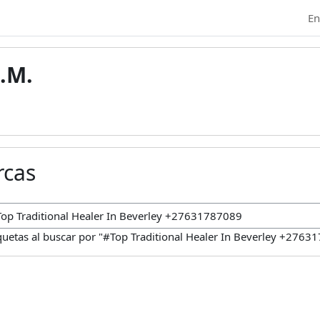
En
.M.
rcas
car marcas
quetas al buscar por "#Top Traditional Healer In Beverley +2763