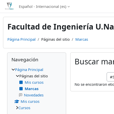
Salta al contenido principal
Español - Internacional ‎(es)‎
Facultad de Ingeniería U.Na
Página Principal
Páginas del sitio
Marcas
Bloques
Salta Navegación
Navegación
Buscar ma
Página Principal
Bus
Páginas del sitio
Mis cursos
No se encontraron et
Marcas
Novedades
Mis cursos
Cursos