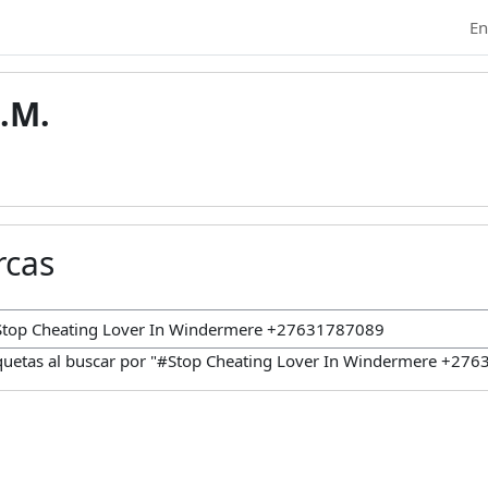
En
.M.
rcas
car marcas
iquetas al buscar por "#Stop Cheating Lover In Windermere +27