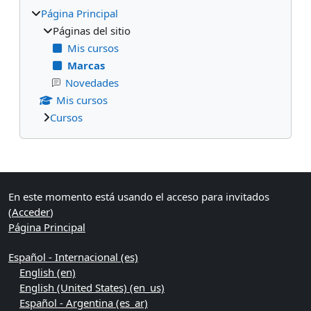
Página Principal
Páginas del sitio
Mis cursos
Marcas
Novedades
Mis cursos
Cursos
Bloques suplementarios
En este momento está usando el acceso para invitados
(
Acceder
)
Página Principal
Español - Internacional ‎(es)‎
English ‎(en)‎
English (United States) ‎(en_us)‎
Español - Argentina ‎(es_ar)‎