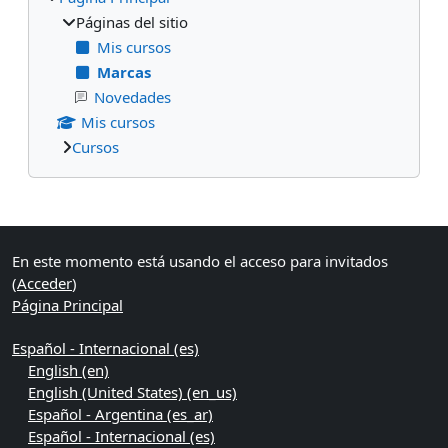
Páginas del sitio
Mis cursos
Marcas
Novedades
Mis cursos
Cursos
Bloques suplementarios
En este momento está usando el acceso para invitados
(
Acceder
)
Página Principal
Español - Internacional ‎(es)‎
English ‎(en)‎
English (United States) ‎(en_us)‎
Español - Argentina ‎(es_ar)‎
Español - Internacional ‎(es)‎