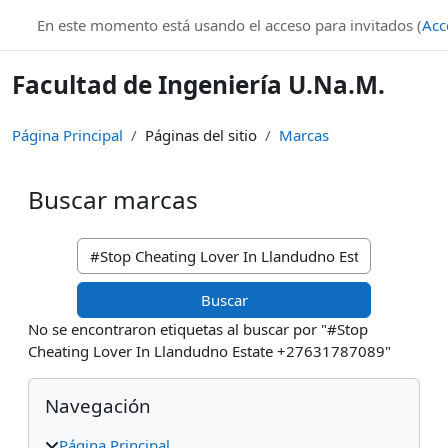
Salta al contenido principal
En este momento está usando el acceso para invitados (
Acc
Facultad de Ingeniería U.Na.M.
Página Principal
Páginas del sitio
Marcas
Buscar marcas
Buscar marcas
No se encontraron etiquetas al buscar por "#Stop
Cheating Lover In Llandudno Estate +27631787089"
Bloques
Salta Navegación
Navegación
Página Principal