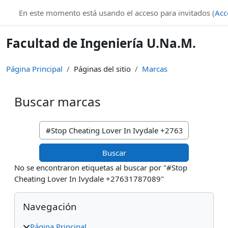
Salta al contenido principal
En este momento está usando el acceso para invitados (
Acc
Facultad de Ingeniería U.Na.M.
Página Principal
Páginas del sitio
Marcas
Buscar marcas
Buscar marcas
No se encontraron etiquetas al buscar por "#Stop
Cheating Lover In Ivydale +27631787089"
Bloques
Salta Navegación
Navegación
Página Principal