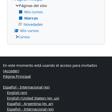
Páginas del sitio
Mis cursos
Marcas
Novedades
Mis cursos
Cursos
Bloques suplementarios
En este momento está usando el acceso para invitados
(
Acceder
)
Página Principal
Español - Internacional ‎(es)‎
English ‎(en)‎
English (United States) ‎(en_us)‎
Español - Argentina ‎(es_ar)‎
Español - Internacional ‎(es)‎