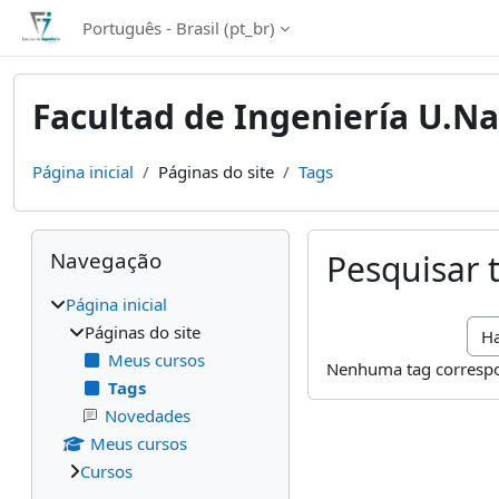
Ir para o conteúdo principal
Português - Brasil ‎(pt_br)‎
Facultad de Ingeniería U.Na
Página inicial
Páginas do site
Tags
Blocos
Pular Navegação
Navegação
Pesquisar 
Página inicial
Pesq
Páginas do site
Meus cursos
Nenhuma tag correspo
Tags
Novedades
Meus cursos
Cursos