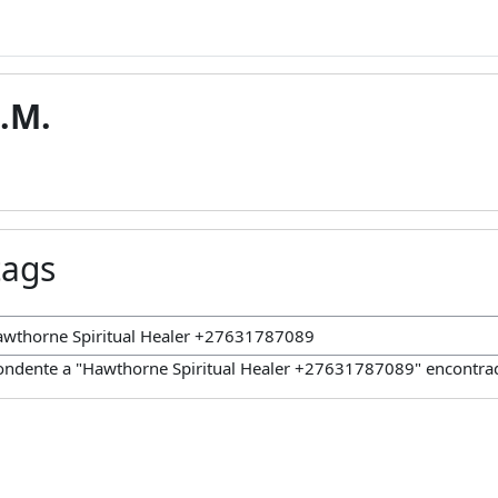
.M.
tags
uisar tags
ndente a "Hawthorne Spiritual Healer +27631787089" encontra