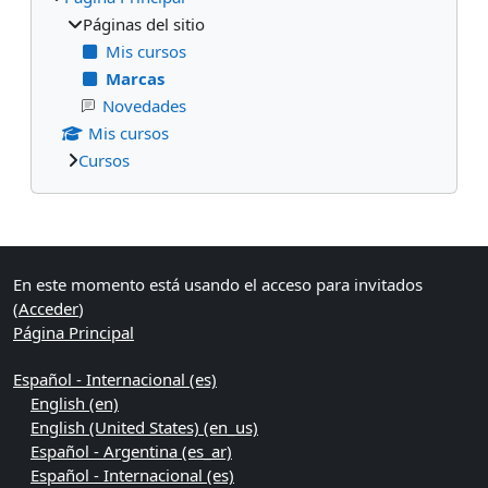
Páginas del sitio
Mis cursos
Marcas
Novedades
Mis cursos
Cursos
Bloques suplementarios
En este momento está usando el acceso para invitados
(
Acceder
)
Página Principal
Español - Internacional ‎(es)‎
English ‎(en)‎
English (United States) ‎(en_us)‎
Español - Argentina ‎(es_ar)‎
Español - Internacional ‎(es)‎