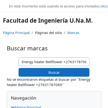
Salta al contenido principal
En este momento está usando el acceso para invitados (
Acc
Facultad de Ingeniería U.Na.M.
Página Principal
Páginas del sitio
Marcas
Buscar marcas
Buscar marcas
No se encontraron etiquetas al buscar por "Energy
healer Bellflower +27631787089"
Bloques
Salta Navegación
Navegación
Página Principal