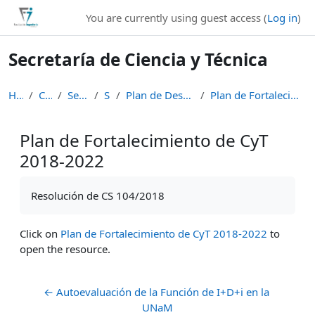
Skip to main content
You are currently using guest access (
Log in
)
Secretaría de Ciencia y Técnica
Home
Courses
Secretarías
SCyT
Plan de Desarrollo Institucional
Plan de Fortalecimiento de CyT 2018-2022
Plan de Fortalecimiento de CyT
2018-2022
Completion requirements
Resolución de CS 104/2018
Click on
Plan de Fortalecimiento de CyT 2018-2022
to
open the resource.
← Autoevaluación de la Función de I+D+i en la 
UNaM