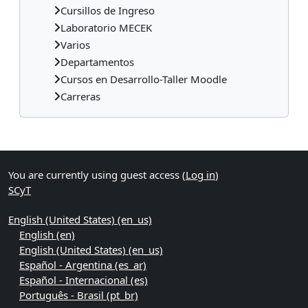
Cursillos de Ingreso
Laboratorio MECEK
Varios
Departamentos
Cursos en Desarrollo-Taller Moodle
Carreras
Supplementary blocks
You are currently using guest access (
Log in
)
SCyT
English (United States) ‎(en_us)‎
English ‎(en)‎
English (United States) ‎(en_us)‎
Español - Argentina ‎(es_ar)‎
Español - Internacional ‎(es)‎
Português - Brasil ‎(pt_br)‎