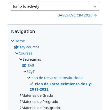
Jump to activity
BASES EVC CIN 2026 →
Blocks
Skip Navigation
Navigation
Home
My courses
Courses
Secretarías
SAE
SCyT
Plan de Desarrollo Institucional
Plan de Fortalecimiento de CyT
2018-2022
Materias de Grado
Materias de Pregrado
Materias de Postgrado