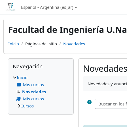
Salta al contenido principal
Español - Argentina ‎(es_ar)‎
Facultad de Ingeniería U.Na
Inicio
Páginas del sitio
Novedades
Bloques
Salta Navegación
Navegación
Novedade
Inicio
Requisitos de finali
Novedades y anunc
Mis cursos
Novedades
Mis cursos
Cursos