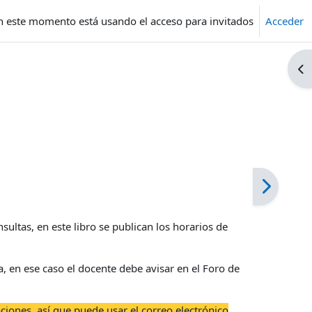
n este momento está usando el acceso para invitados
Acceder
Ab
ultas, en este libro se publican los horarios de
a, en ese caso el docente debe avisar en el Foro de
aciones, así que puede usar el correo electrónico