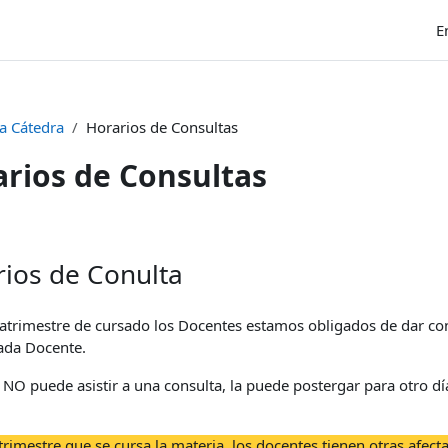
E
la Cátedra
Horarios de Consultas
rios de Consultas
nalización
rios de Conulta
atrimestre de cursado los Docentes estamos obligados de dar cons
ada Docente.
 NO puede asistir a una consulta, la puede postergar para otro dí
trimestre que se cursa la materia, los docentes tienen otras afect