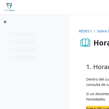
Salta al contenido principal
Página Principal
Calendario
REDES I
Sobre 
Hora
Requisitos de fi
1. Hora
Dentro del cu
consulta de c
Si un docente
Novedades.
Fuera del cua