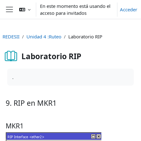
Salta al contenido principal
En este momento está usando el
Acceder
acceso para invitados
Panel lateral
REDESII
Unidad 4 :Ruteo
Laboratorio RIP
Laboratorio RIP
Requisitos de finalización
.
9. RIP en MKR1
MKR1