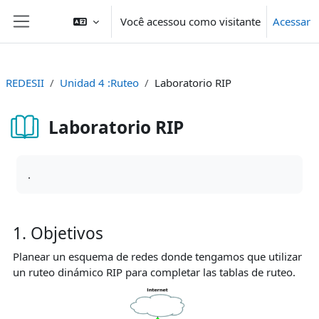
Ir para o conteúdo principal
Você acessou como visitante
Acessar
Painel lateral
REDESII
Unidad 4 :Ruteo
Laboratorio RIP
Laboratorio RIP
Condições de conclusão
.
1. Objetivos
Planear un esquema de redes donde tengamos que utilizar
un ruteo dinámico RIP para completar las tablas de ruteo.