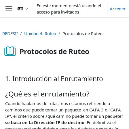
Salta al contenido principal
En este momento está usando el
Acceder
acceso para invitados
Panel lateral
REDESII
Unidad 4 :Ruteo
Protocolos de Ruteo
Protocolos de Ruteo
Requisitos de finalización
1. Introducción al Enrutamiento
¿Qué es el enrutamiento?
Cuando hablamos de rutas, nos estamos refiriendo a
caminos que puede tomar un paquete en CAPA 3 o "CAPA
IP", el criterio sobre ¿qué camino puede tomar un paquete?
se basa en la Dirección IP de destino
. En definitiva el
paquete va siendo dirigido entre los distintos
nodos de la