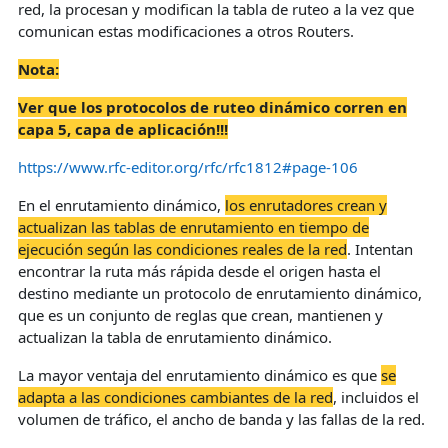
red, la procesan y modifican la tabla de ruteo a la vez que
comunican estas modificaciones a otros Routers.
Nota:
V
er que los protocolos de ruteo dinámico corren en
capa 5, capa de aplicación!!!
https://www.rfc-editor.org/rfc/rfc1812#page-106
En el enrutamiento dinámico,
los enrutadores crean y
actualizan las tablas de enrutamiento en tiempo de
ejecución según las condiciones reales de la red
. Intentan
encontrar la ruta más rápida desde el origen hasta el
destino mediante un protocolo de enrutamiento dinámico,
que es un conjunto de reglas que crean, mantienen y
actualizan la tabla de enrutamiento dinámico.
La mayor ventaja del enrutamiento dinámico es que
s
e
adapta a las condiciones cambiantes de la red
, incluidos el
volumen de tráfico, el ancho de banda y las fallas de la red.