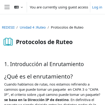
Skip to main content
You are currently using guest access
Log in
Side panel
REDESII
Unidad 4 :Ruteo
Protocolos de Ruteo
Protocolos de Ruteo
Completion requirements
1. Introducción al Enrutamiento
¿Qué es el enrutamiento?
Cuando hablamos de rutas, nos estamos refiriendo a
caminos que puede tomar un paquete en CAPA 3 o "CAPA
IP", el criterio sobre ¿qué camino puede tomar un paquete?
se basa en la Dirección IP de destino
. En definitiva el
paquete va siendo dirigido entre los distintos
nodos de la