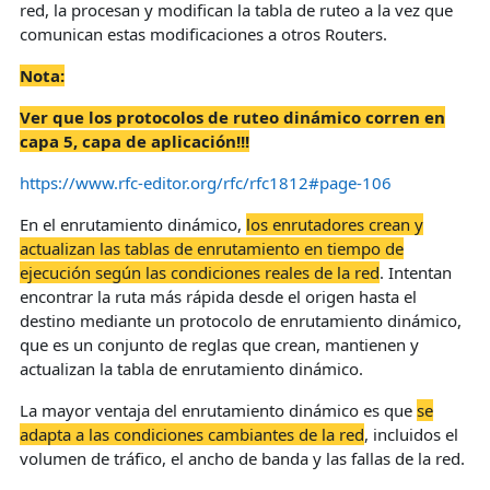
red, la procesan y modifican la tabla de ruteo a la vez que
comunican estas modificaciones a otros Routers.
Nota:
V
er que los protocolos de ruteo dinámico corren en
capa 5, capa de aplicación!!!
https://www.rfc-editor.org/rfc/rfc1812#page-106
En el enrutamiento dinámico,
los enrutadores crean y
actualizan las tablas de enrutamiento en tiempo de
ejecución según las condiciones reales de la red
. Intentan
encontrar la ruta más rápida desde el origen hasta el
destino mediante un protocolo de enrutamiento dinámico,
que es un conjunto de reglas que crean, mantienen y
actualizan la tabla de enrutamiento dinámico.
La mayor ventaja del enrutamiento dinámico es que
s
e
adapta a las condiciones cambiantes de la red
, incluidos el
volumen de tráfico, el ancho de banda y las fallas de la red.