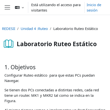
Salta al contenido principal
Está utilizando el acceso para
Inicio de
visitantes
sesión
Panel lateral
REDESII
Unidad 4 :Ruteo
Laboratorio Ruteo Estático
Laboratorio Ruteo Estático
Requisitos de finalización
1. Objetivos
Configurar Ruteo estático para que estas PCs puedan
Navegar.
Se tienen dos PCs conectadas a distintas redes, cada red
tiene un router. MK1 y MKR2 tal como se indica en la
Figura.
Al mismo tiempo vamos a implementar un Port Forwarding