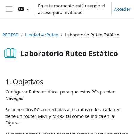
Salta al contenido principal
En este momento está usando el
Acceder
acceso para invitados
Panel lateral
REDESII
Unidad 4 :Ruteo
Laboratorio Ruteo Estático
Laboratorio Ruteo Estático
Requisitos de finalización
1. Objetivos
Configurar Ruteo estático para que estas PCs puedan
Navegar.
Se tienen dos PCs conectadas a distintas redes, cada red
tiene un router. MK1 y MKR2 tal como se indica en la
Figura.
Al mismo tiempo vamos a implementar un Port Forwarding