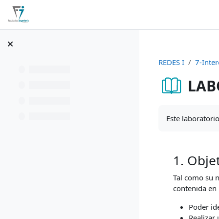
Salta al contenido principal
Página Principal
Calendario
REDES I
7-Inte
LAB
Requisitos de fi
Este laboratori
1. Obje
Tal como su n
contenida en 
Poder id
Realizar 