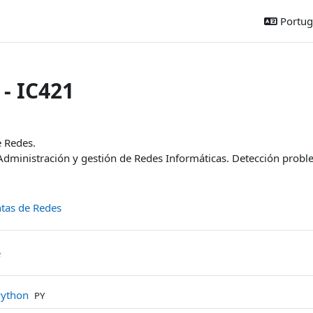
Portugu
 - IC421
 da seção
 Redes.
dministración y gestión de Redes Informáticas. Detección proble
Livro
tas de Redes
Página
e
Arquivo
Python
PY