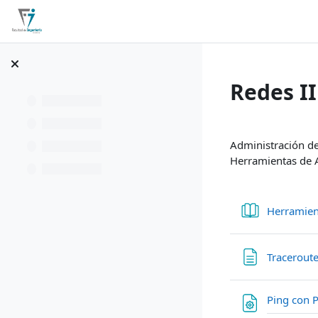
Ir para o conteúdo principal
Página inicial
Calendário
Redes II
Contorno
Administración de
Herramientas de A
Herramien
Tracerout
Ping con 