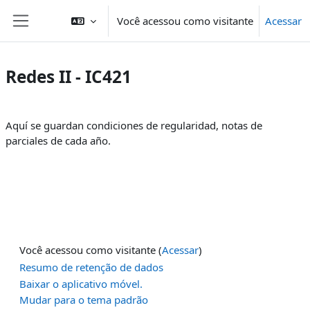
Ir para o conteúdo principal
Você acessou como visitante
Acessar
Painel lateral
Redes II - IC421
Contorno da seção
Aquí se guardan condiciones de regularidad, notas de
parciales de cada año.
Você acessou como visitante (
Acessar
)
Resumo de retenção de dados
Baixar o aplicativo móvel.
Mudar para o tema padrão