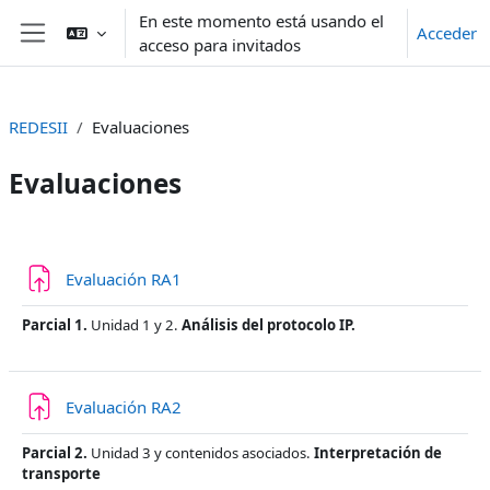
Salta al contenido principal
En este momento está usando el
Acceder
acceso para invitados
Panel lateral
REDESII
Evaluaciones
Evaluaciones
Perfilado de sección
Tarea
Evaluación RA1
Parcial 1.
Unidad 1 y 2.
A
nálisis del protocolo IP.
Tarea
Evaluación RA2
Parcial 2.
Unidad 3 y contenidos asociados.
I
nterpretación de
transporte