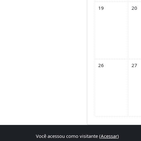
Sem eventos, doming
Sem e
19
20
Sem eventos, doming
Sem e
26
27
Você acessou como visitante (
Acessar
)