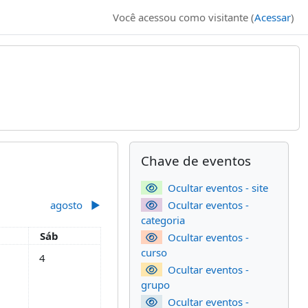
Você acessou como visitante (
Acessar
)
Blocos suplement
Pular Chave de eventos
Chave de eventos
Ocultar eventos - site
agosto
▶︎
Ocultar eventos -
categoria
feira
Sábado
Sáb
Ocultar eventos -
curso
a, 2 julho
tos, sexta-feira, 3 julho
Sem eventos, sábado, 4 julho
4
Ocultar eventos -
grupo
Ocultar eventos -