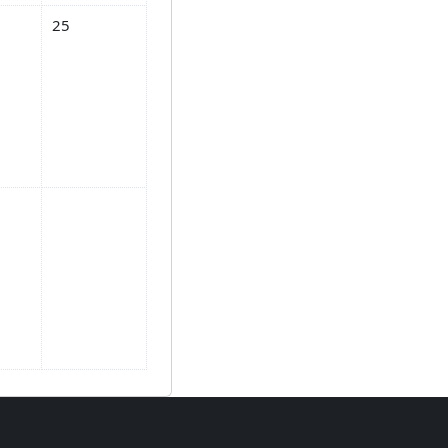
a, 23 julho
tos, sexta-feira, 24 julho
Sem eventos, sábado, 25 julho
25
a, 30 julho
tos, sexta-feira, 31 julho