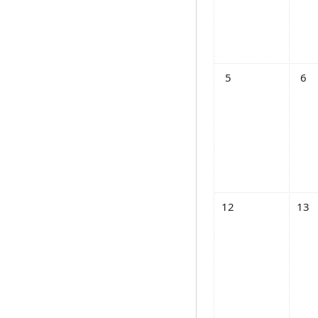
Sem eventos, doming
Sem e
5
6
Sem eventos, doming
Sem e
12
13