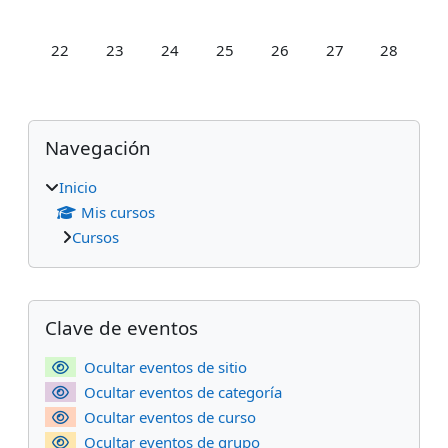
Sin eventos, domingo, 22 febrero
Sin eventos, lunes, 23 febrero
Sin eventos, martes, 24 febrero
Sin eventos, miércoles, 25 febrero
Sin eventos, jueves, 26 fe
Sin eventos, vierne
Sin evento
22
23
24
25
26
27
28
Bloques
Salta Navegación
Navegación
Inicio
Mis cursos
Cursos
Bloques suplementarios
Salta Clave de eventos
Clave de eventos
Ocultar eventos de sitio
Ocultar eventos de categoría
Ocultar eventos de curso
Ocultar eventos de grupo