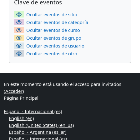
Clave de eventos
Ocultar eventos de sitio
Ocultar eventos de categoría
Ocultar eventos de curso
Ocultar eventos de grupo
Ocultar eventos de usuario
Ocultar eventos de otro
En este momento está usando el acceso para invitados
(
Acceder
)
Página Principal
Español - Internacional ‎(es)‎
English ‎(en)‎
English (United States) ‎(en_us)‎
Español - Argentina ‎(es_ar)‎
Español - Internacional ‎(es)‎